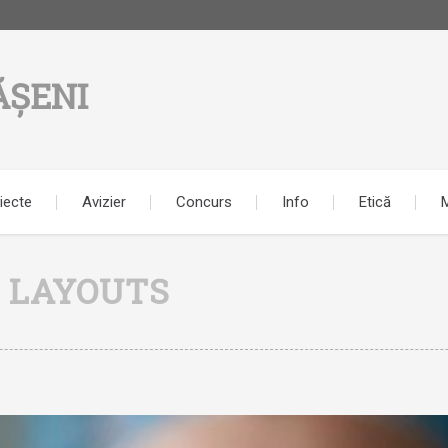
ĂȘENI
iecte
Avizier
Concurs
Info
Etică
M
C LAYOUTS