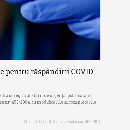
re pentru răspândirii COVID-
diu și regimul stării de urgență, publicată în
gea nr. 453/2004, cu modificările și completările
24.03.2020
Comuna Radaseni
0
1