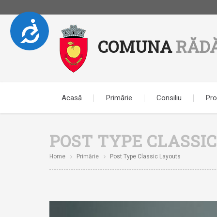
Accesibilitate
Notă:
COMUNA
RĂD
Acest
website
include
un
sistem
de
Acasă
Primărie
Consiliu
Pro
accesibilitate.
Apasă
Control-
POST TYPE CLASSI
F11
pentru
Home
Primărie
Post Type Classic Layouts
a
ajusta
site-
ul
la