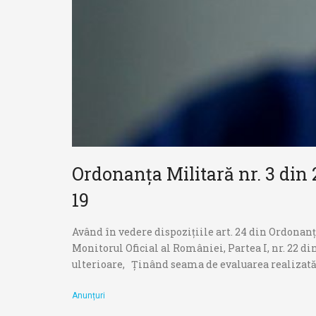
accesibilitate.
Ordonanța Militară nr. 3 din
19
Având în vedere dispozițiile art. 24 din Ordonanța
Monitorul Oficial al României, Partea I, nr. 22 di
ulterioare, Ținând seama de evaluarea realizată 
Anunțuri