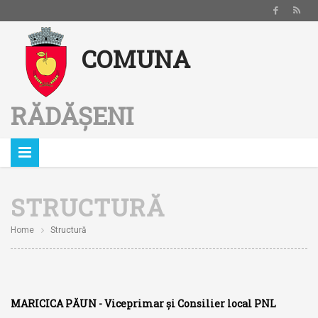
Notă:
COMUNA
Acest
website
include
RĂDĂȘENI
un
sistem
de
accesibilitate.
STRUCTURĂ
Home
Structură
MARICICA PĂUN - Viceprimar și Consilier local PNL