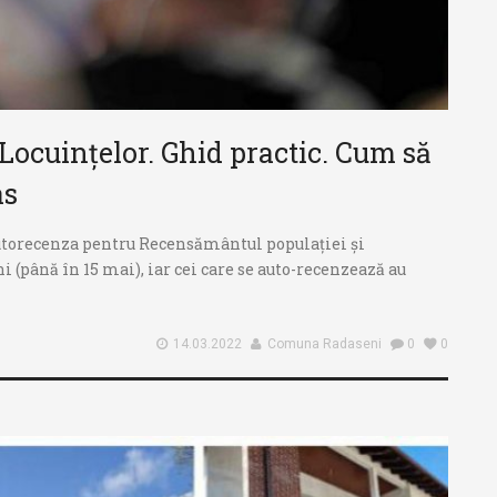
Locuințelor. Ghid practic. Cum să
as
 autorecenza pentru Recensământul populației și
 (până în 15 mai), iar cei care se auto-recenzează au
14.03.2022
Comuna Radaseni
0
0