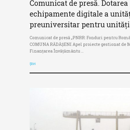
Comunicat de presă. Dotarea c
accesibilitate.
echipamente digitale a unită
preuniversitar pentru unităț
Comunicat de presă „PNRR: Fonduri pentru Româ
COMUNA RĂDĂȘENI Apel proiecte gestionat de Mi
Finanțarea Învățământu ...
Știri