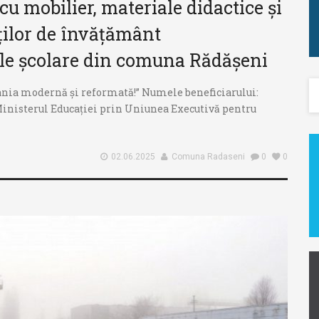
u mobilier, materiale didactice și
ților de învățământ
ile școlare din comuna Rădășeni
nia modernă și reformată!” Numele beneficiarului:
nisterul Educației prin Uniunea Executivă pentru
02.06.2025
Comuna Radaseni
0
0