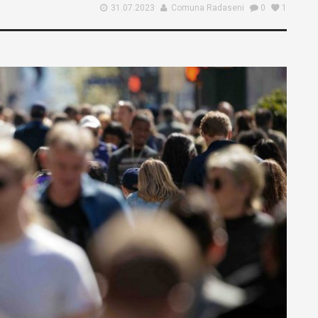
31.07.2023
Comuna Radaseni
0
1