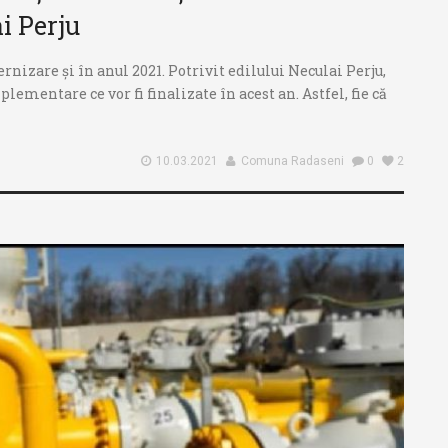
i Perju
zare și în anul 2021. Potrivit edilului Neculai Perju,
lementare ce vor fi finalizate în acest an. Astfel, fie că
10.03.2021
Comuna Radaseni
0
2