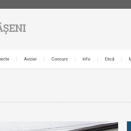
ĂȘENI
iecte
Avizier
Concurs
Info
Etică
M