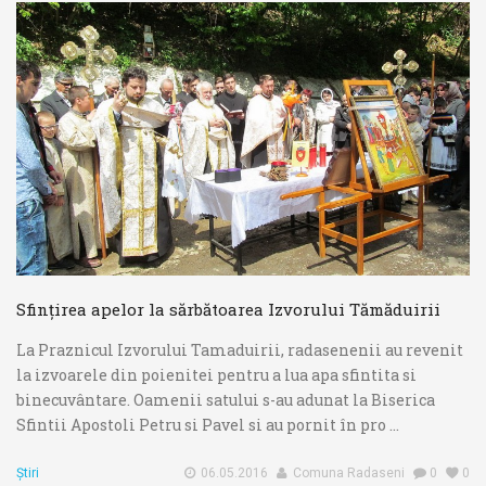
Sfințirea apelor la sărbătoarea Izvorului Tămăduirii
La Praznicul Izvorului Tamaduirii, radasenenii au revenit
la izvoarele din poienitei pentru a lua apa sfintita si
binecuvântare. Oamenii satului s-au adunat la Biserica
Sfintii Apostoli Petru si Pavel si au pornit în pro ...
Știri
06.05.2016
Comuna Radaseni
0
0