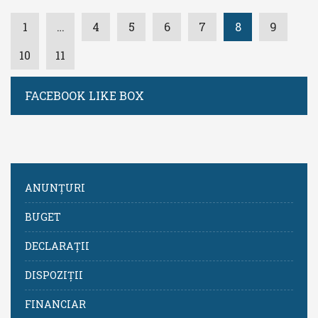
1
…
4
5
6
7
8
9
10
11
FACEBOOK LIKE BOX
ANUNȚURI
BUGET
DECLARAȚII
DISPOZIȚII
FINANCIAR