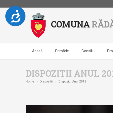
Accesibilitate
Notă:
COMUNA
RĂD
Acest
website
include
un
sistem
de
Acasă
Primărie
Consiliu
Pro
accesibilitate.
Apasă
Control-
DISPOZITII ANUL 20
F11
pentru
Home
Dispoziții
Dispozitii Anul 2013
a
ajusta
site-
ul
la