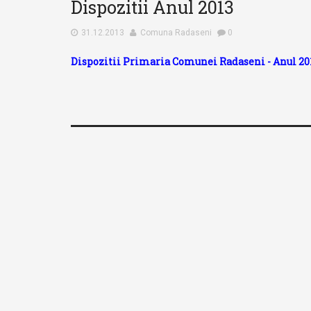
Dispozitii Anul 2013
accesibilitate.
31.12.2013
Comuna Radaseni
0
Dispozitii Primaria Comunei Radaseni - Anul 20