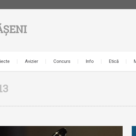
ĂȘENI
iecte
Avizier
Concurs
Info
Etică
M
13