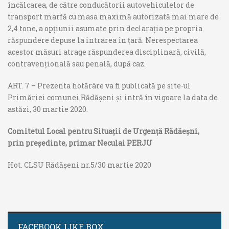
încălcarea, de către conducătorii autovehiculelor de
transport marfă cu masa maximă autorizată mai mare de
2,4 tone, a opțiunii asumate prin declarația pe propria
răspundere depuse la intrarea în țară. Nerespectarea
acestor măsuri atrage răspunderea disciplinară, civilă,
contravențională sau penală, după caz.
ART. 7 – Prezenta hotărâre va fi publicată pe site-ul
Primăriei comunei Rădășeni și intră în vigoare la data de
astăzi, 30 martie 2020.
Comitetul Local pentru Situații de Urgență Rădăeșni,
prin președinte, primar Neculai PERJU
Hot. CLSU Rădășeni nr.5/30 martie 2020
FACEBOOK LIKE BOX