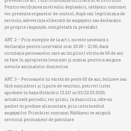
prevederile art. 1 din Ordonanța militară nr.4/29.03.2020.
Pentru verificarea motivului deplasării, cetățenii comunei
vor prezenta organelor de control, după caz: legitimația de
serviciu, adeverința eliberată de angajator sau declarație
pe proprie răspunde, completată în prealabil.
ART. 2 – Prin excepție de la art.1, nu este necesară o
declarație pentru intervalul orar 20.00 – 21.00, dacă
circulația persoanelor care au împlinit vîrsta de 65 de ani
se face în apropierea locuinței și numai pentru a asigura
nevoile animalelor domestice.
ART. 3 – Persoanele în vârstă de peste 65 de ani, bolnave sau
fără susținători și lipsite de venituri, potrivit listei
aprobate în baza Hotărârii CLSU nr.03/22.03.2020,
actualizată periodic, vor primi, la domiciliu, câte un
pachet cu produse alimentare, prin intermediul
angajaților Primăriei comunei Rădășeni ce asigură
serviciul permanent de patrulare.