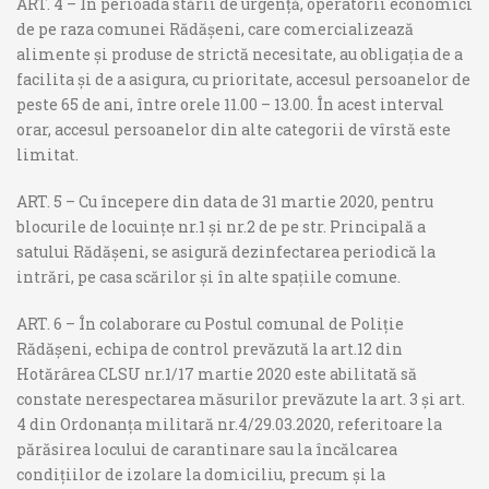
ART. 4 – În perioada stării de urgență, operatorii economici
de pe raza comunei Rădășeni, care comercializează
alimente și produse de strictă necesitate, au obligația de a
facilita și de a asigura, cu prioritate, accesul persoanelor de
peste 65 de ani, între orele 11.00 – 13.00. În acest interval
orar, accesul persoanelor din alte categorii de vîrstă este
limitat.
ART. 5 – Cu începere din data de 31 martie 2020, pentru
blocurile de locuințe nr.1 și nr.2 de pe str. Principală a
satului Rădășeni, se asigură dezinfectarea periodică la
intrări, pe casa scărilor și în alte spațiile comune.
ART. 6 – În colaborare cu Postul comunal de Poliție
Rădășeni, echipa de control prevăzută la art.12 din
Hotărârea CLSU nr.1/17 martie 2020 este abilitată să
constate nerespectarea măsurilor prevăzute la art. 3 și art.
4 din Ordonanța militară nr.4/29.03.2020, referitoare la
părăsirea locului de carantinare sau la încălcarea
condițiilor de izolare la domiciliu, precum și la