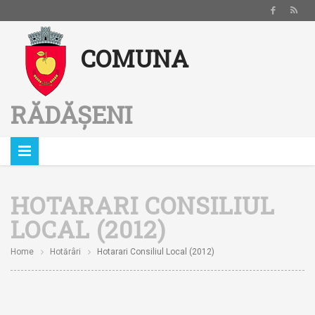
Notă:
COMUNA
Acest
website
include
RĂDĂȘENI
un
sistem
de
accesibilitate.
HOTARARI CONSILIUL
LOCAL (2012)
Home
Hotărâri
Hotarari Consiliul Local (2012)