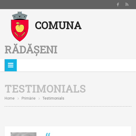
Notă:
COMUNA
Acest
website
include
RĂDĂȘENI
un
sistem
de
accesibilitate.
TESTIMONIALS
Home
Primărie
Testimonials