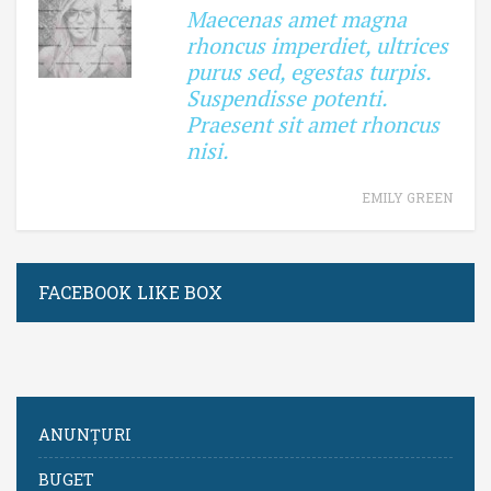
Maecenas amet magna
rhoncus imperdiet, ultrices
purus sed, egestas turpis.
Suspendisse potenti.
Praesent sit amet rhoncus
nisi.
EMILY GREEN
FACEBOOK LIKE BOX
ANUNȚURI
BUGET