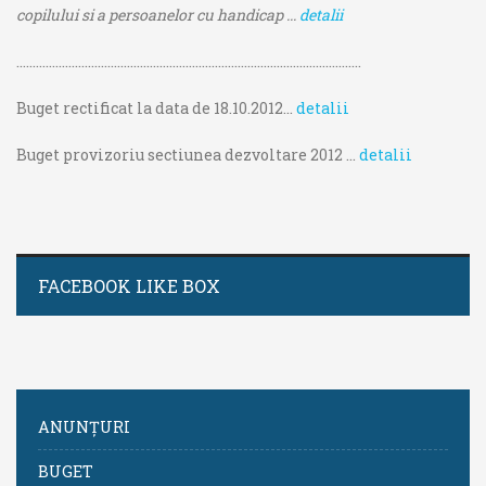
copilului si a persoanelor cu handicap ...
detalii
..........................................................................................................
Buget rectificat la data de 18.10.2012...
detalii
Buget provizoriu sectiunea dezvoltare 2012 ...
detalii
FACEBOOK LIKE BOX
ANUNȚURI
BUGET