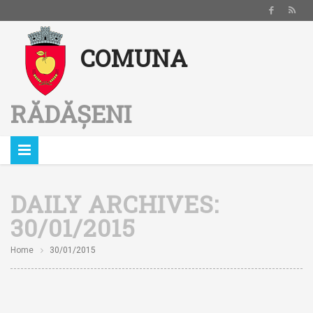
Notă:
COMUNA
Acest
website
include
RĂDĂȘENI
un
sistem
de
accesibilitate.
DAILY ARCHIVES:
30/01/2015
Home
30/01/2015