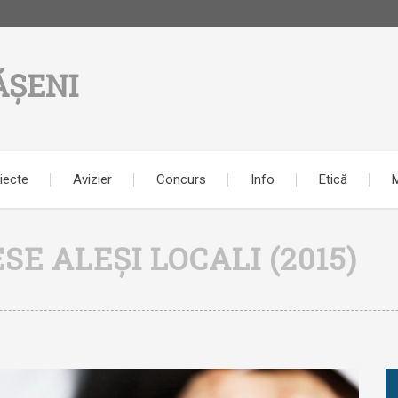
ĂȘENI
iecte
Avizier
Concurs
Info
Etică
M
E ALEȘI LOCALI (2015)