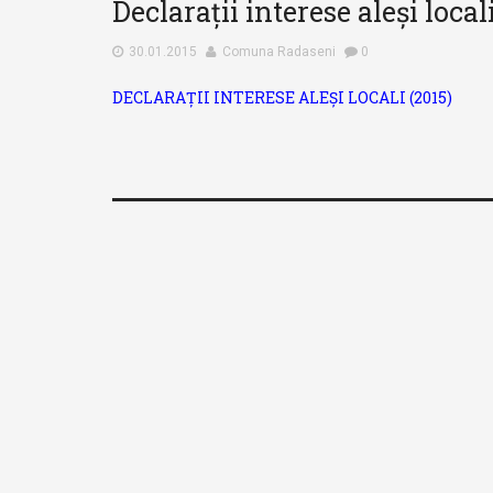
Declarații interese aleși local
accesibilitate.
30.01.2015
Comuna Radaseni
0
DECLARAȚII INTERESE ALEȘI LOCALI (2015)