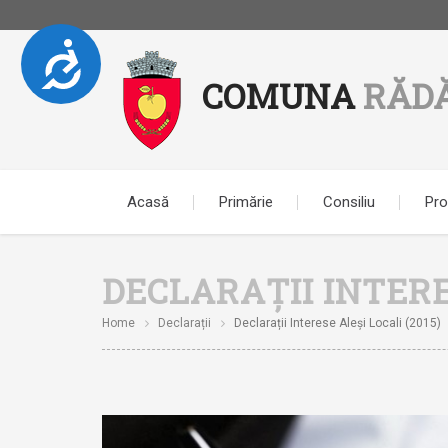
Accesibilitate
Notă:
COMUNA
RĂD
Acest
website
include
un
sistem
de
Acasă
Primărie
Consiliu
Pro
accesibilitate.
Apasă
Control-
DECLARAȚII INTERES
F11
pentru
Home
Declarații
Declarații Interese Aleși Locali (2015)
a
ajusta
site-
ul
la