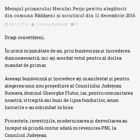
Mesajul primarului Neculai Perju pentru alegătorii
din comuna Rădășeni și scrutinul din 11 decembrie 2016
08.12.2016
Comuna Radaseni
0
Dragi concetățeni,
În urmă cu jumătate de an, prin bunăvoința și încrederea
dumneavoastră, mi-ați acordat votul pentru al doilea
mandat de primar.
Aceeași bunăvoință și încredere ați manifestat și pentru
alegerea unui nou președinte al Consiliului Județean
Suceava, domnul Gheorghe Flutur, iar, pentru comunitatea
noastră, vitregită ani buni de lipsa fondurilor, acum
lucrurile s-au schimbat în bine.
Proiectele, investițiile, modernizarea și dezvoltarea au
început să prindă contur odată cu revenirea PNL la
Consiliul Județean.