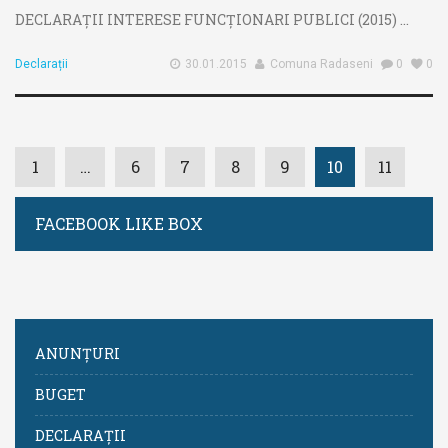
DECLARAȚII INTERESE FUNCȚIONARI PUBLICI (2015) ...
Declarații
30.01.2015
Comuna Radaseni
0
0
1
…
6
7
8
9
10
11
FACEBOOK LIKE BOX
ANUNȚURI
BUGET
DECLARAȚII