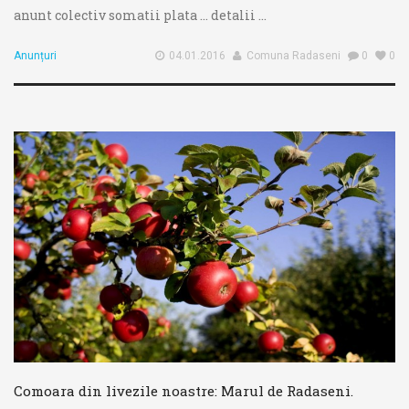
anunt colectiv somatii plata ... detalii ...
Anunțuri
04.01.2016
Comuna Radaseni
0
0
Comoara din livezile noastre: Marul de Radaseni.