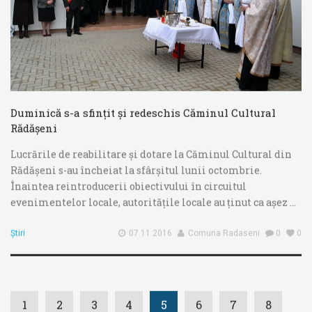
Duminică s-a sfințit și redeschis Căminul Cultural
Rădășeni
Lucrările de reabilitare și dotare la Căminul Cultural din
Rădășeni s-au încheiat la sfârșitul lunii octombrie.
Înaintea reintroducerii obiectivului în circuitul
evenimentelor locale, autoritățile locale au ținut ca așez ...
Știri
07.11.2016
Comuna Radaseni
0
0
1
2
3
4
5
6
7
8