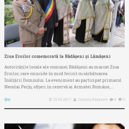
Ziua Eroilor comemorată la Rădășeni și Lămășeni
Autoritățile locale ale comunei Rădășeni au marcat Ziua
Eroilor, care coincide în mod fericit cu sărbătoarea
Înălțării Domnului. La eveniment au participat primarul
Neculai Perju, ofițeri în rezervă ai Armatei Române, ...
Știri
25.05.2017
Comuna Radaseni
0
0