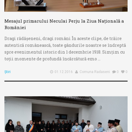
Mesajul primarului Neculai Perju la Ziua Națională a
României
Dragi rădășeneni, dragi români În aceste clipe, de trăire
autentică românească, toate gândurile noastre se îndreptă
spre evenimentul istoric din 1 decembrie 1918. Simțim cu
toții momente de profundă încărcătură emo ...
Știri
01.12.2016
Comuna Radaseni
0
0