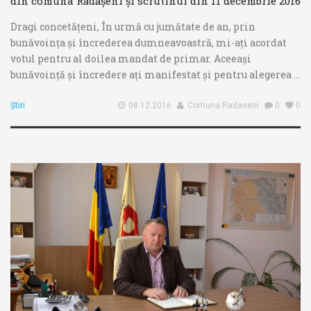
din comuna Rădășeni și scrutinul din 11 decembrie 2016
Dragi concetățeni, În urmă cu jumătate de an, prin
bunăvoința și încrederea dumneavoastră, mi-ați acordat
votul pentru al doilea mandat de primar. Aceeași
bunăvoință și încredere ați manifestat și pentru alegerea ...
Știri
08.12.2016
Comuna Radaseni
0
0